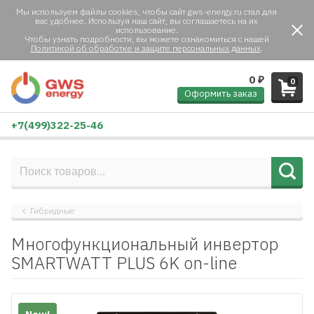
Мы используем файлы cookies, чтобы сайт gws-energy.ru стал для
вас удобнее. Используя наш сайт, вы соглашаетесь на их
использование.
Чтобы узнать подробности, вы можете ознакомиться с нашей
Политикой об обработке и защите персональных данных
.
0
₽
0
Оформить заказ
+7(499)322-25-46
Гибридные
Многофункциональный инвертор
SMARTWATT PLUS 6K on-line