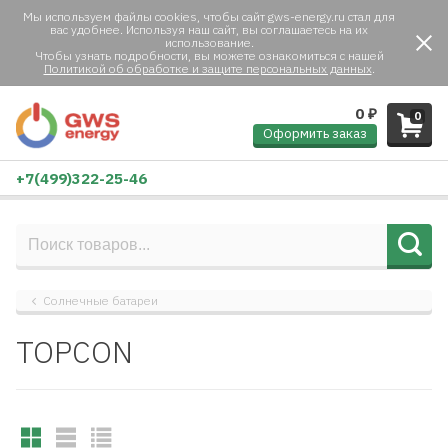
Мы используем файлы cookies, чтобы сайт gws-energy.ru стал для
вас удобнее. Используя наш сайт, вы соглашаетесь на их
использование.
Чтобы узнать подробности, вы можете ознакомиться с нашей
Политикой об обработке и защите персональных данных
.
0
₽
0
Оформить заказ
+7(499)322-25-46
Солнечные батареи
TOPCON