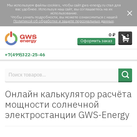
Мы используем файлы cookies, чтобы сайт gws-energy.ru стал для
вас удобнее. Используя наш сайт, вы соглашаетесь на их
использование.
Чтобы узнать подробности, вы можете ознакомиться с нашей
Политикой об обработке и защите персональных данных
.
0
₽
0
Оформить заказ
+7(499)322-25-46
Онлайн калькулятор расчёта
мощности солнечной
электростанции GWS-Energy