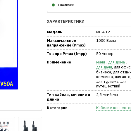
В наличии
ХАРАКТЕРИСТИКИ
Модель
МС 4 T2
Максимальное
1000 Вольт
напряжение (Pmax)
Ток при Pmax (Impp)
50 Ампер
Применение
мини
,
для дома
,
для дачи
, для офис
бизнеса, для отдых
кемпинга, для авто
для туризма, для
путешествий
Тип кабеля, сечение и
2,5 мм-6 мм
длина
Категории
Кабели и коннект