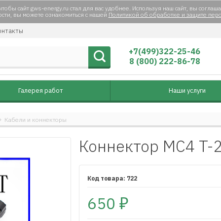
тобы сайт gws-energy.ru стал для вас удобнее. Используя наш сайт, вы соглаша
сти, вы можете ознакомиться с нашей
Политикой об обработке и защите пер
нтакты
+7(499)322-25-46
8 (800) 222-86-78
Галерея работ
Наши услуги
Кабели и коннекторы
Коннектор MC4 T-
722
650
₽