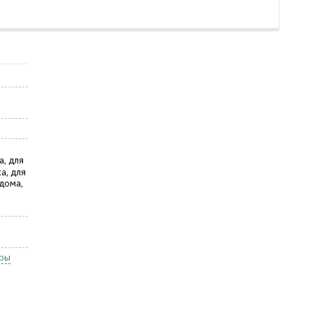
а, для
а, для
дома,
оры