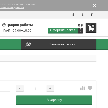
етесь на их использование.
сональных данных
.
$
€
T
График работы
0
₽
0
Оформить заказ
Пн-Пт 09:00–18:00
Заявка на расчёт
2
-
+
Добавляется...
Добавлен
В корзину