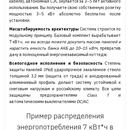
кабеля), автономная СЭС окупается за 3–5 лет активного
использования. Вы получаете свою собственную розетку
мощностью 3–5 кВт абсолютно бесплатно после
установки.
Масштабируемость архитектуры
Система строится по
модульному принципу. Базовый комплект вырабатывает
7 кВт
ч, но вы всегда можете докупить массив панелей и
нарастить емкость банка АКБ до 10–15 кВт
ч, превратив
дачу в полноценный энергонезависимый коттедж.
Всепогодное исполнение и безопасность
Степень
защиты панелей
IP68
, ударопрочное закаленное стекло
толщиной 3.2 мм (защита от града) и анодированный
алюминиевый профиль делают систему устойчивой к
снеговым нагрузкам и российскому климату. Все цепи
защищены предохранителями
Class T
и
автоматическими выключателями
DC/AC
.
Пример распределения
энергопотребления 7 кВт*ч в