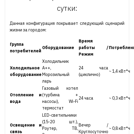
сутки:
Данная конфигурация покрывает следующий сценарий
жизни за городом:
Время
Группа
Оборудование
работы /
Потреблен
потребителей
Режим
Холодильник
Холодильное
А++,
24 часа
~ 1,4 кВт*ч
оборудование
Морозильный
(циклично)
ларь
Газовый котел
Отопление и
(турбина +
24 часа
~ 0,3 кВт*ч
вода
насосы), Wi-Fi
термостат
LED-светильники
(15-20 шт.),
Освещение и
Вечер /
Роутер, ТВ,
~ 0,8 кВт*ч
связь
Круглосуточно