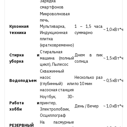
Зарядка
смартфонов
Микроволновая
печь,
Кухонная
Мультиварка,
1 – 1,5 часа
~ 1,0 кВт*ч
техника
Индукционная
суммарно
плитка
(кратковременно)
Стиральная
Стирка и
Днем в пик
машина (полный
~ 1,5 кВт*ч
уборка
солнца
цикл), Пылесос
Скважинный
насос
Несколько раз
Водоподъем
~ 0,5 кВт*ч
(глубинный) или
по 10 мин
насосная станция
Ноутбук, 3D-
Работа и
принтер,
День / Вечер
~ 1,0 кВт*ч
хобби
Электролобзик,
Осциллограф
На пасмурные
РЕЗЕРВНЫЙ