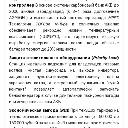
контроллер
В основе системы карбоновый банк АКБ до
2000 циклов заряд/разряд (в 3–4 раза долговечнее
AGM/GEL) и высоковольтный контроллер заряда
MPPT
.
Технология
TOPCon N-Type
в солнечных панелях
обеспечивает рекордно низкий температурный
коэффициент (-0,3%/°C), что гарантирует высокую
выработку энергии жарким летом, когда обычные
батареи теряют до 20% мощности.
Защита отопительного оборудования (
Priority Load
)
Станция идеально подходит для владельцев газовых
котлов. Чистая синусоида на выходе инвертора
защищает чувствительную электронику платы
управления котла, а встроенный функционал "сухой
контакт" позволяет автоматически запускать
бензогенератор в случае длительной пасмурной погоды
или исчерпания запаса АКБ.
Экономическая выгода (
ROI
)
При текущих тарифах на
технологическое присоединение к сетям (от 50 000 до
150 000 рублей за каждый кВт мощности плюс стоимость