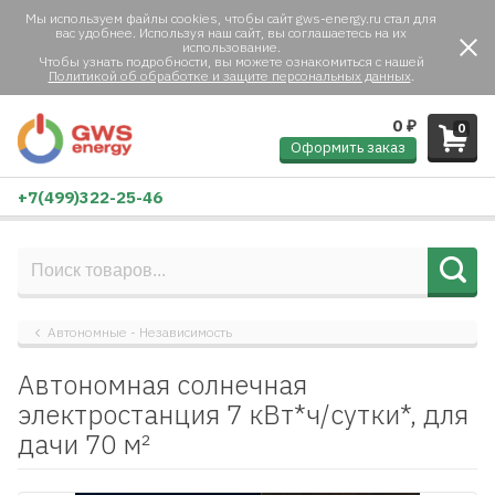
Мы используем файлы cookies, чтобы сайт gws-energy.ru стал для
вас удобнее. Используя наш сайт, вы соглашаетесь на их
использование.
Чтобы узнать подробности, вы можете ознакомиться с нашей
Политикой об обработке и защите персональных данных
.
0
₽
0
Оформить заказ
+7(499)322-25-46
Автономные - Независимость
Автономная солнечная
электростанция 7 кВт*ч/сутки*, для
дачи 70 м²