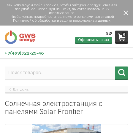
Мы используем файлы cookies, чтобы сайт gws-energy.ru стал для
вас удобнее. Используя наш сайт, вы соглашаетесь на их
использование.
Чтобы узнать подробности, вы можете ознакомиться с нашей
Политикой об обработке и защите персональных данных
.
0
₽
0
Оформить заказ
+7(499)322-25-46
Для дома
Солнечная электростанция с
панелями Solar Frontier