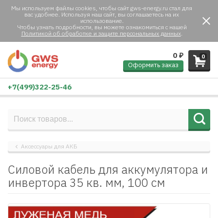
Мы используем файлы cookies, чтобы сайт gws-energy.ru стал для
вас удобнее. Используя наш сайт, вы соглашаетесь на их
использование.
Чтобы узнать подробности, вы можете ознакомиться с нашей
Политикой об обработке и защите персональных данных
.
0
₽
0
Оформить заказ
+7(499)322-25-46
Аксессуары для АКБ
Силовой кабель для аккумулятора и
инвертора 35 кв. мм, 100 см