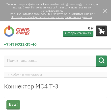
Мы используем файлы cookies, чтобы сайт gws-energy.ru стал для
вас удобнее. Используя наш сайт, вы соглашаетесь на их
использование.
Чтобы узнать подробности, вы можете ознакомиться с нашей
Политикой об обработке и защите персональных данных
.
0
₽
0
Оформить заказ
+7(499)322-25-46
Кабели и коннекторы
Коннектор MC4 T-3
New!