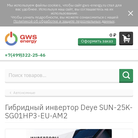
Мы используем файлы cookies, чтобы сайт gws-energy.ru стал для
вас удобнее. Используя наш сайт, вы соглашаетесь на их
использование.
Чтобы узнать подробности, вы можете ознакомиться с нашей
Политикой об обработке и защите персональных данных
.
0
₽
0
Оформить заказ
+7(499)322-25-46
Автономные
Гибридный инвертор Deye SUN-25K-
SG01HP3-EU-AM2