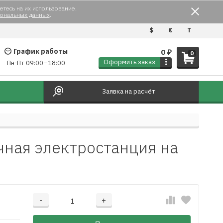
етесь на их использование.
сональных данных
.
$
€
T
График работы
0
₽
0
Оформить заказ
Пн-Пт 09:00–18:00
Заявка на расчёт
чная электростанция на
-
+
Добавляется...
Добавлен