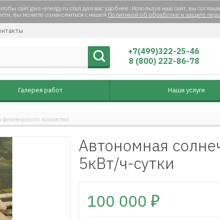
тобы сайт gws-energy.ru стал для вас удобнее. Используя наш сайт, вы соглаша
сти, вы можете ознакомиться с нашей
Политикой об обработке и защите пер
нтакты
+7(499)322-25-46
8 (800) 222-86-78
Галерея работ
Наши услуги
 фермерского хозяйства
Автономная солне
5кВт/ч-сутки
100 000
₽