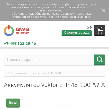
Мы используем файлы cookies, чтобы сайт gws-energy.ru стал для
вас удобнее. Используя наш сайт, вы соглашаетесь на их
использование.
Чтобы узнать подробности, вы можете ознакомиться с нашей
Политикой об обработке и защите персональных данных
.
0
₽
0
Оформить заказ
+7(499)322-25-46
Литий-железо-фосфатные (LiFePO4)
Аккумулятор Vektor LFP 48-100PW-A
New!