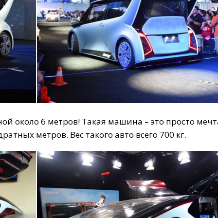
ной
около
6
метров
!
Такая
машина
–
это
просто
мечт
дратных
метров
.
Вес
такого
авто
всего
700
кг
.