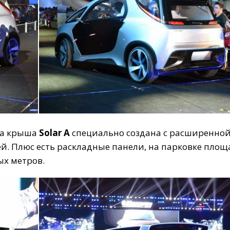
а
крыша
Solar
A
специально
создана
с
расширенно
ей
.
Плюс
есть
раскладные
панели
,
на
парковке
площ
ых
метров.