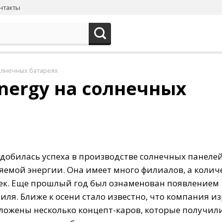
нтакты
солнечных батареях
nergy на солнечных
добилась
успеха
в
производстве
солнечных
панеле
ляемой
энергии
.
Она
имеет
много
филиалов
,
а
колич
ек
.
Еще
прошлый
год
был
ознаменован
появлением
биля
.
Ближе
к
осени
стало
известно
,
что
компания
из
ложены
несколько
концепт
-
каров
,
которые
получил