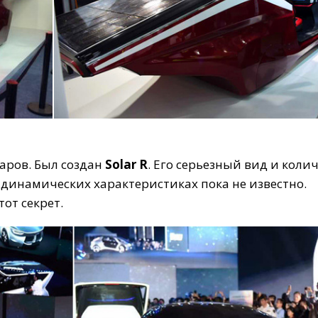
каров
.
Был
создан
Solar
R
.
Его
серьезный
вид
и
колич
динамических
характеристиках
пока
не
известно
.
тот
секрет
.