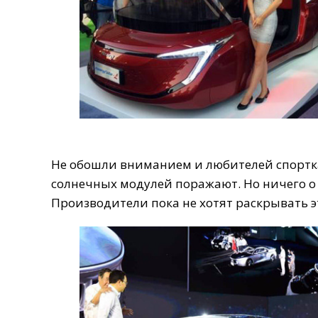
Не
обошли
вниманием
и
любителей
спорт
солнечных
модулей
поражают
.
Но
ничего
о
Производители
пока
не
хотят
раскрывать
э