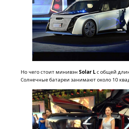
Но
чего
стоит
минивэн
Solar
L
с
общей
дли
Солнечные
батареи
занимают
около
10
ква