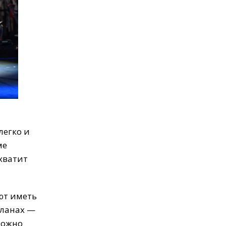
легко
и
ме
хватит
ют
иметь
ланах
—
ожно