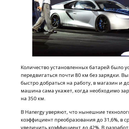
Количество
установленных
батарей
было
у
передвигаться
почти
80
км
без
зарядки
.
Вы
быстро
добраться
на
работу
,
в
магазин
и
д
машина
сама
укажет
,
когда
необходимо
за
на
350
км
.
В
Hanergy
уверяют
,
что
нынешние
техноло
коэффициент
преобразования
до
31
,
6
%,
в
с
увеличить
коэффициент
до
42
%.
В
разработ