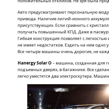
положительных
откликов
.
Не
зря
была
про
Авто
предусматривают
персональную
мод
привода
.
Наличие
литий
-
ионного
аккумул
присутствующих
.
Если
сравнить
с
кристал
получать
повышенный
КПД
.
Даже
в
пасмур
Гибкая
конструкция
позволяет
с
легкостью
не
имеет
недостатков
.
Ездить
на
нем
одно
у
Все
четыре
машины
очень
дорогие
,
не
каж
Hanergy
Solar
O
–
машина
,
созданная
для
г
подъемных
дверях
,
в
багажнике
.
Все
сдела
легко
уместятся
два
электроскутера
.
Машин