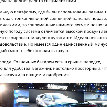
делана
долгая
работа
специалистами
.
ульную
платформу
,
где
были
использованы
разные
ятора
с
тонкопленочной
солнечной
панелью
порази
лическими
,
то
современные
намного
легче
и
позвол
ную
погоду
система
отличается
высокой
продуктив
интегрировать
модули
в
кузов
авто
.
Идеальное
авто
довольствие
.
Но
имеется
один
единственный
мину
дый
сможет
себе
позволить
такую
.
орода
.
Солнечные
батареи
есть
в
крыше
,
передке
,
но
для
удобства
.
Багажник
настолько
просторный
,
чт
а
заслужила
овации
и
одобрения
.