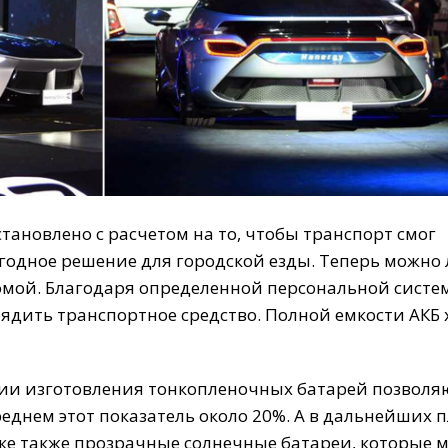
становлено
с
расчетом
на
то
,
чтобы
транспорт
смог
годное
решение
для
городской
езды
.
Теперь
можно
омой
.
Благодаря
определенной
персональной
систе
рядить
транспортное
средство
.
Полной
емкости
АКБ
гии
изготовления
тонкопленочных
батарей
позволя
реднем
этот
показатель
около
20
%.
А
в
дальнейших
п
ке
также
прозрачные
солнечные
батареи
,
которые
м