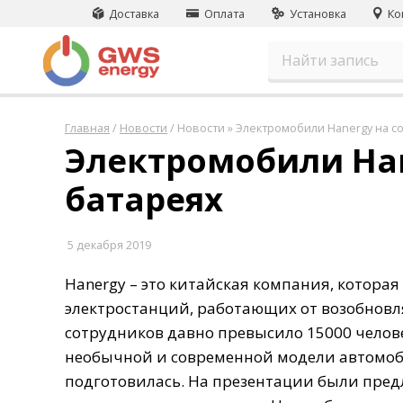
Доставка
Оплата
Установка
Ко
Главная
/
Новости
/
Новости » ​Электромобили Hanergy на 
​Электромобили Ha
батареях
5 декабря 2019
Hanergy
–
это
китайская
компания
,
которая
электростанций
,
работающих
от
возобнов
сотрудников
давно
превысило
15000
челов
необычной
и
современной
модели
автомо
подготовилась
.
На
презентации
были
пред