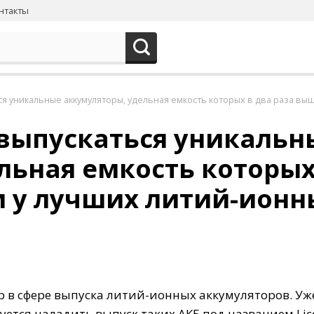
нтакты
ся уникальные аккумуляторы, удельная емкость которых в два раза выш
 выпускаться уникальн
льная емкость которых
м у лучших литий-ионн
ер в сфере выпуска литий-ионных аккумуляторов. Уж
ется наладить выпуск таких АКБ под названием Lice