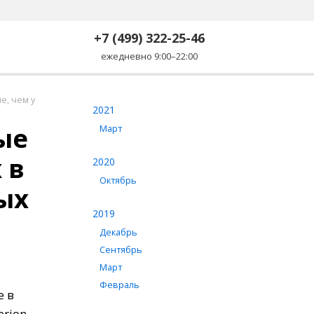
+7 (499) 322-25-46
ежедневно 9:00–22:00
е, чем у
2021
ые
Март
 в
2020
Октябрь
ых
2019
Декабрь
Сентябрь
Март
Февраль
е в
rion.