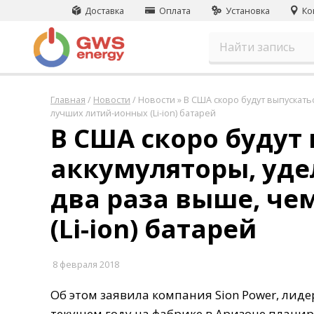
Доставка
Оплата
Установка
Ко
Главная
/
Новости
/
Новости » В США скоро будут выпускать
лучших литий-ионных (Li-ion) батарей
В США скоро будут
аккумуляторы, уде
два раза выше, че
(Li-ion) батарей
8 февраля 2018
Об этом заявила компания Sion Power, лид
текущем году на фабрике в Аризоне планиру