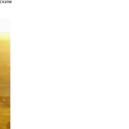
еским