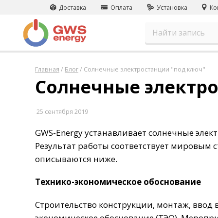
Доставка
Оплата
Установка
Ко
Главная
/
Блог
/
Солнечные электростанции "под ключ"
Солнечные электро
25 сентября 2019
GWS-Energy устанавливает солнечные элек
Результат работы соответствует мировым с
описываются ниже.
Технико-экономическое обоснование
Строительство конструкции, монтаж, ввод 
экономическое обоснование (ТЭО). Меропр